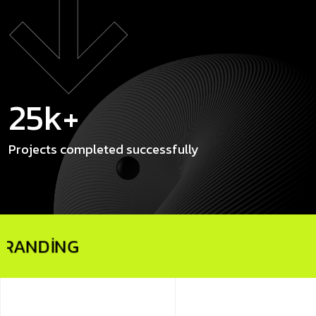
25k+
Projects completed
successfully
AGENCY