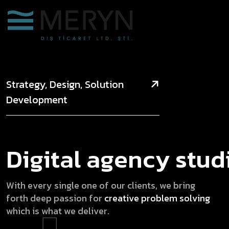
Strategy, Design, Solution
Development
D
i
g
i
t
a
l
a
g
e
n
c
y
s
t
u
d
W
i
t
h
e
v
e
r
y
s
i
n
g
l
e
o
n
e
o
f
o
u
r
c
l
i
e
n
t
s
,
w
e
b
r
i
n
g
f
o
r
t
h
d
e
e
p
p
a
s
s
i
o
n
f
o
r
c
r
e
a
t
i
v
e
p
r
o
b
l
e
m
s
o
l
v
i
n
g
w
h
i
c
h
i
s
w
h
a
t
w
e
d
e
l
i
v
e
r
.