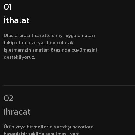
01
İthalat
Uluslararası ticarette en iyi uygulamaları
takip etmenize yardımcı olarak
işletmenizin sınırları ötesinde büyümesini
destekliyoruz.
02
İhracat
Ürün veya hizmetlerin yurtdışı pazarlara
başarılı bir şekilde sunulması, yeni